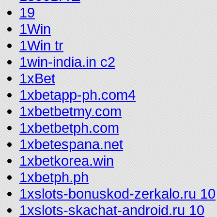
19
1Win
1Win tr
1win-india.in c2
1xBet
1xbetapp-ph.com4
1xbetbetmy.com
1xbetbetph.com
1xbetespana.net
1xbetkorea.win
1xbetph.ph
1xslots-bonuskod-zerkalo.ru 10
1xslots-skachat-android.ru 10