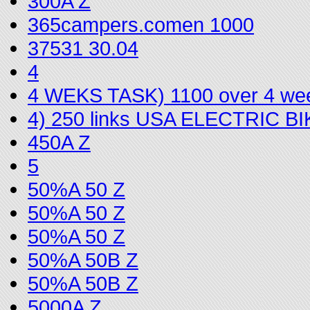
300A Z
365campers.comen 1000
37531 30.04
4
4 WEKS TASK) 1100 over 4 we
4) 250 links USA ELECTRIC 
450A Z
5
50%A 50 Z
50%A 50 Z
50%A 50 Z
50%A 50B Z
50%A 50B Z
5000A Z