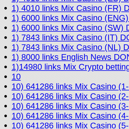
1) 4010 links Mix Casino (FR)
1) 6000 links Mix Casino (EN
1) 6000 links Mix Casino (SW
1) 7843 links Mix Casino (IT) 
1) 7843 links Mix Casino (NL)
1) 8000 links English News D
1)14980 links Mix Crypto bett
10
10) 641286 links Mix Casino 
10) 641286 links Mix Casino 
10) 641286 links Mix Casino (
10) 641286 links Mix Casino 
10) 641286 links Mix Casino (