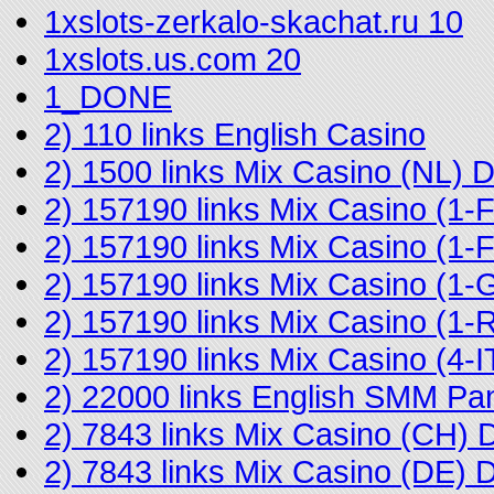
1xslots-zerkalo-skachat.ru 10
1xslots.us.com 20
1_DONE
2) 110 links English Casino
2) 1500 links Mix Casino (NL)
2) 157190 links Mix Casino (1
2) 157190 links Mix Casino (
2) 157190 links Mix Casino (1-
2) 157190 links Mix Casino (
2) 157190 links Mix Casino (4
2) 22000 links English SMM Pa
2) 7843 links Mix Casino (CH)
2) 7843 links Mix Casino (DE)