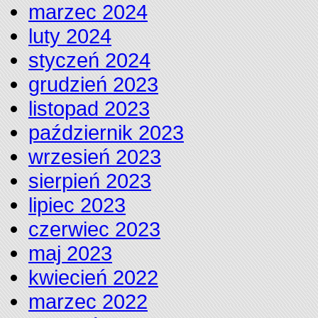
marzec 2024
luty 2024
styczeń 2024
grudzień 2023
listopad 2023
październik 2023
wrzesień 2023
sierpień 2023
lipiec 2023
czerwiec 2023
maj 2023
kwiecień 2022
marzec 2022