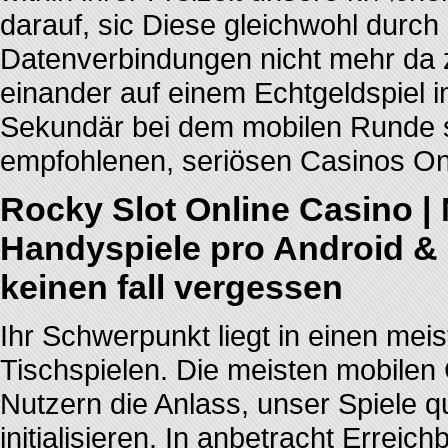
darauf, sic Diese gleichwohl durc
Datenverbindungen nicht mehr da z
einander auf einem Echtgeldspiel 
Sekundär bei dem mobilen Runde si
empfohlenen, seriösen Casinos Onli
Rocky Slot Online Casino |
Handyspiele pro Android & 
keinen fall vergessen
Ihr Schwerpunkt liegt in einen mei
Tischspielen. Die meisten mobile
Nutzern die Anlass, unser Spiele 
initialisieren. In anbetracht Erreic