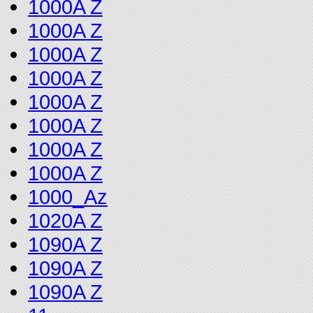
1000A Z
1000A Z
1000A Z
1000A Z
1000A Z
1000A Z
1000A Z
1000A Z
1000_Az
1020A Z
1090A Z
1090A Z
1090A Z