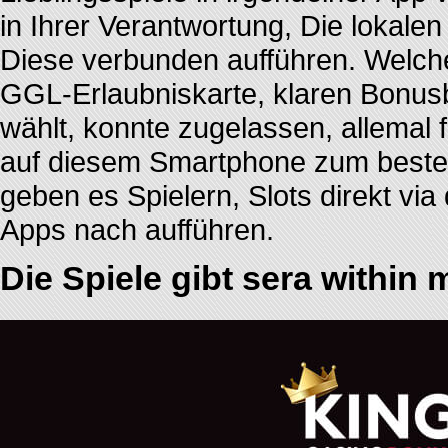
in Ihrer Verantwortung, Die lokale
Diese verbunden aufführen. Welch
GGL-Erlaubniskarte, klaren Bonusbe
wählt, konnte zugelassen, allemal
auf diesem Smartphone zum beste
geben es Spielern, Slots direkt v
Apps nach aufführen.
Die Spiele gibt sera within