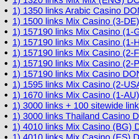
1) 1350 links Arabic Casino D
1) 1500 links Mix Casino (3-D
1) 157190 links Mix Casino (
1) 157190 links Mix Casino (
1) 157190 links Mix Casino (2
1) 157190 links Mix Casino (2
1) 157190 links Mix Casino D
1) 1595 links Mix Casino (2-U
1) 1670 links Mix Casino (1-A
1) 3000 links + 100 sitewide l
1) 3000 links Thailand Casino
1) 4010 links Mix Casino (BG)
1) 4010 links Mix Casino (ES)