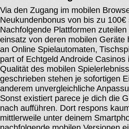
Via den Zugang im mobilen Browse
Neukundenbonus von bis zu 100€ s
Nachfolgende Plattformen zuteilen 
einsatz von deren mobilen Geräte 
an Online Spielautomaten, Tischspi
part of Echtgeld Androide Casinos is
Qualität des mobilen Spielerlebni
geschrieben stehen je sofortigen E
anderem unvergleichliche Anpassun
Sonst existiert parece je dich die
nach aufführen. Dort respons kaum
mittlerweile unter deinem Smartpho
nachfolgende mobilen Versionen ein