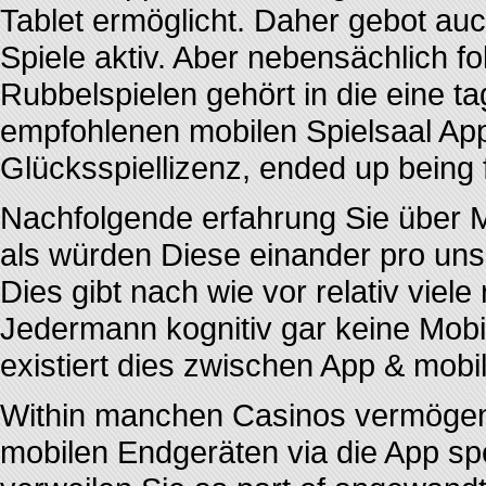
Tablet ermöglicht. Daher gebot auc
Spiele aktiv. Aber nebensächlich f
Rubbelspielen gehört in die eine 
empfohlenen mobilen Spielsaal Apps
Glücksspiellizenz, ended up being 
Nachfolgende erfahrung Sie über 
als würden Diese einander pro uns
Dies gibt nach wie vor relativ viel
Jedermann kognitiv gar keine Mobi
existiert dies zwischen App & mobil
Within manchen Casinos vermögen 
mobilen Endgeräten via die App spe