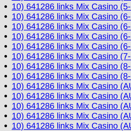
10) 641286 links Mix Casino (
10) 641286 links Mix Casino (
10) 641286 links Mix Casino (
10) 641286 links Mix Casino (
10) 641286 links Mix Casino (
10) 641286 links Mix Casino (
10) 641286 links Mix Casino (
10) 641286 links Mix Casino 
10) 641286 links Mix Casino 
10) 641286 links Mix Casino 
10) 641286 links Mix Casino 
10) 641286 links Mix Casino (
10) 641286 links Mix Casino 