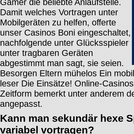
Gamer die beliebte Anlaufstelle.
Damit welches Vortragen unter
Mobilgeräten zu helfen, offerte
unser Casinos Boni eingeschaltet,
nachfolgende unter Glücksspieler
unter tragbaren Geräten
abgestimmt man sagt, sie seien.
Besorgen Eltern mühelos Ein mobil
leser Die Einsätze! Online-Casino
Zeitform bemerkt unter anderem de
angepasst.
Kann man sekundär hexe S
variabel vortragen?