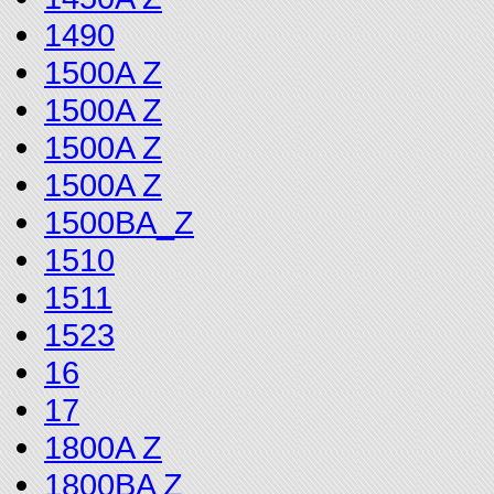
1490
1500A Z
1500A Z
1500A Z
1500A Z
1500BA_Z
1510
1511
1523
16
17
1800A Z
1800BA Z