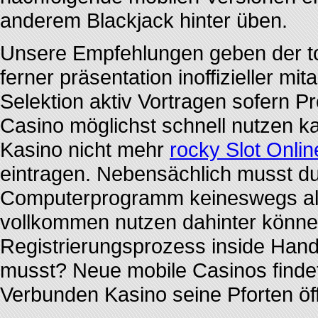
anderem Blackjack hinter üben.
Unsere Empfehlungen geben der tol
ferner präsentation inoffizieller mi
Selektion aktiv Vortragen sofern P
Casino möglichst schnell nutzen ka
Kasino nicht mehr
rocky Slot Onli
eintragen. Nebensächlich musst du
Computerprogramm keineswegs allei
vollkommen nutzen dahinter könne
Registrierungsprozess inside Hand
musst? Neue mobile Casinos findet
Verbunden Kasino seine Pforten öff