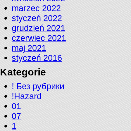
marzec 2022
styczeń 2022
grudzień 2021
czerwiec 2021
maj 2021
styczeń 2016
Kategorie
! Без рубрики
!Hazard
01
07
1