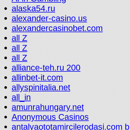
alaska54.ru
alexander-casino.us
alexandercasinobet.com
all Z
all Z
all Z
alliance-teh.ru 200
allinbet-it.com
allyspinitalia.net
all_in
amunrahungary.net
Anonymous Casinos
antalyaototamircilerodasi.com b