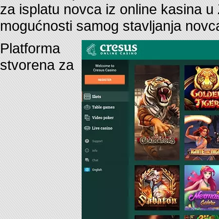
za isplatu novca iz online kasina u
mogućnosti samog stavljanja novc
Platforma
stvorena za