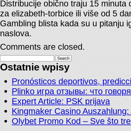
Distribucije obično traju 15 minuta 
za elizabeth-torbice ili više od 5 
Gambling blista kada su u pitanju i
naslova.
Comments are closed.
Search
for:
Ostatnie wpisy
Pronósticos deportivos, predicc
Plinko игра отзывы: что говор
Expert Article: PSK prijava
Kingmaker Casino Auszahlung: 
Olybet Promo Kod – Sve što tre