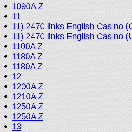
1090A Z
11
11) 2470 links English Casino
11) 2470 links English Casino
1100A Z
1180A Z
1180A Z
12
1200A Z
1210A Z
1250A Z
1250A Z
13