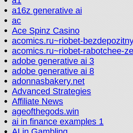
a1
a16z generative ai
ac
Ace Spinz Casino
acomics.ru~riobet-bezdepozitny
acomics.ru~riobet-rabotchee-z
adobe generative ai 3
adobe generative ai 8
adonnasbakery.net
Advanced Strategies
Affiliate News
ageofthegods.win
ai in finance examples 1
AI in Gambling