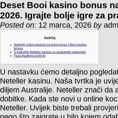
Deset Booi kasino bonus na
2026. Igrajte bolje igre za p
Posted on:
12 marca, 2026
by
admi
Sadržaj
Najbolji online kasinoi za pravi novac | Booi kasino
bonus
5 najboljih Neteller kasina za australske sudionike
Faza klađenja počinje
U nastavku ćemo detaljno pogledati
Neteller kasinu. Naša tvrtka je uvij
diljem Australije. Neteller znači da 
dobitke. Kada ste novi u online koc
Neteller. Uvijek biste trebali provjeri
nego što zaigrate u bilo kojem od