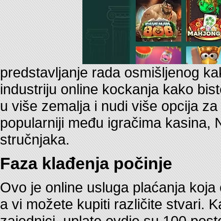
predstavljanje rada osmišljenog kako
industriju online kockanja kako bist
u više zemalja i nudi više opcija za
popularniji među igračima kasina, N
stručnjaka.
Faza klađenja počinje
Ovo je online usluga plaćanja koja
a vi možete kupiti različite stvari.
zajednici, uplate ovdje su 100 post