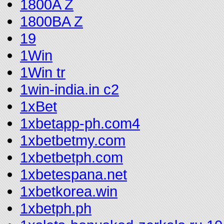
1800A Z
1800BA Z
19
1Win
1Win tr
1win-india.in c2
1xBet
1xbetapp-ph.com4
1xbetbetmy.com
1xbetbetph.com
1xbetespana.net
1xbetkorea.win
1xbetph.ph