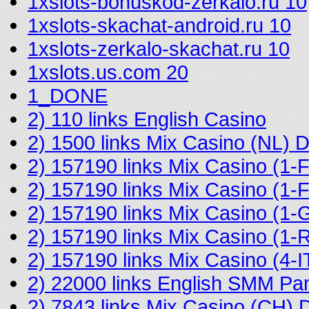
1xslots-bonuskod-zerkalo.ru 10
1xslots-skachat-android.ru 10
1xslots-zerkalo-skachat.ru 10
1xslots.us.com 20
1_DONE
2) 110 links English Casino
2) 1500 links Mix Casino (NL)
2) 157190 links Mix Casino (1
2) 157190 links Mix Casino (
2) 157190 links Mix Casino (1-
2) 157190 links Mix Casino (
2) 157190 links Mix Casino (4
2) 22000 links English SMM Pa
2) 7843 links Mix Casino (CH)