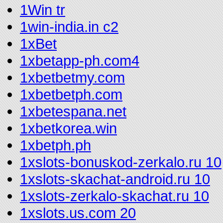
1Win tr
1win-india.in c2
1xBet
1xbetapp-ph.com4
1xbetbetmy.com
1xbetbetph.com
1xbetespana.net
1xbetkorea.win
1xbetph.ph
1xslots-bonuskod-zerkalo.ru 10
1xslots-skachat-android.ru 10
1xslots-zerkalo-skachat.ru 10
1xslots.us.com 20