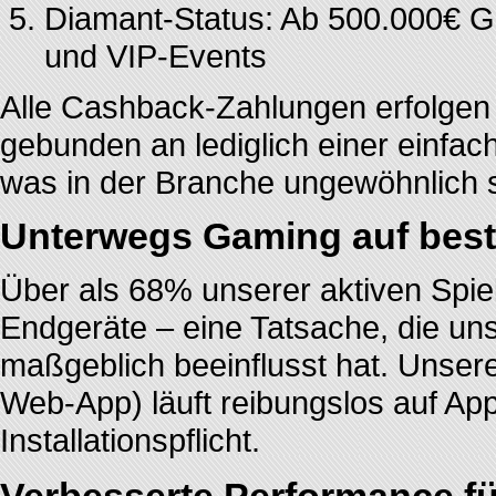
Diamant-Status: Ab 500.000€ 
und VIP-Events
Alle Cashback-Zahlungen erfolgen
gebunden an lediglich einer einfa
was in der Branche ungewöhnlich sp
Unterwegs Gaming auf bes
Über als 68% unserer aktiven Spie
Endgeräte – eine Tatsache, die un
maßgeblich beeinflusst hat. Unser
Web-App) läuft reibungslos auf Ap
Installationspflicht.