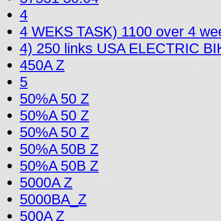
4
4 WEKS TASK) 1100 over 4 we
4) 250 links USA ELECTRIC 
450A Z
5
50%A 50 Z
50%A 50 Z
50%A 50 Z
50%A 50B Z
50%A 50B Z
5000A Z
5000BA_Z
500A Z