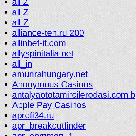
all Z
all Z
all Z
alliance-teh.ru 200
allinbet-it.com
allyspinitalia.net
all_in
amunrahungary.net
Anonymous Casinos
antalyaototamircilerodasi.com b
Apple Pay Casinos
aprofi34.ru
apr_breakoutfinder
apr_common_1