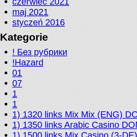
czerwiec 2021
maj 2021
styczeń 2016
Kategorie
! Без рубрики
!Hazard
01
07
1
1
1) 1320 links Mix Mix (ENG) 
1) 1350 links Arabic Casino D
1) 1500 links Mix Casino (3-D