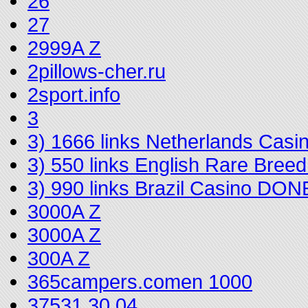
26
27
2999A Z
2pillows-cher.ru
2sport.info
3
3) 1666 links Netherlands Cas
3) 550 links English Rare Bree
3) 990 links Brazil Casino DON
3000A Z
3000A Z
300A Z
365campers.comen 1000
37531 30.04