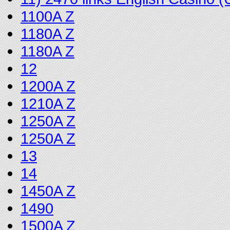
1100A Z
1180A Z
1180A Z
12
1200A Z
1210A Z
1250A Z
1250A Z
13
14
1450A Z
1490
1500A Z