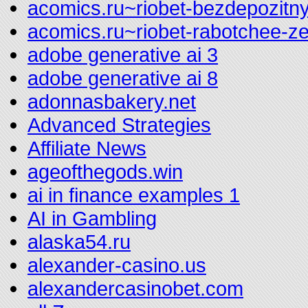
acomics.ru~riobet-bezdepozitny
acomics.ru~riobet-rabotchee-z
adobe generative ai 3
adobe generative ai 8
adonnasbakery.net
Advanced Strategies
Affiliate News
ageofthegods.win
ai in finance examples 1
AI in Gambling
alaska54.ru
alexander-casino.us
alexandercasinobet.com