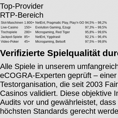
Top-Provider
RTP-Bereich
Slot-Maschinen
1.800+
NetEnt, Pragmatic Play, Play’n GO
94,5% – 98,2%
Live-Casino
150+
Evolution Gaming, Ezugi
97,3% – 99,5%
Tischspiele
280+
Microgaming, Red Tiger
95,8% – 99,6%
Jackpot-Spiele
85+
NetEnt, Yggdrasil
92,1% – 96,4%
Video-Poker
45+
Microgaming, Betsoft
97,5% – 99,8%
Verifizierte Spielqualität du
Alle Spiele in unserem umfangreich
eCOGRA-Experten geprüft – einer 
Testorganisation, die seit 2003 F
Casinos validiert. Diese objektive 
Audits vor und gewährleistet, dass
höchsten Standards gerecht werde