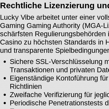
Rechtliche Lizenzierung un
Lucky Vibe arbeitet unter einer vol
Gaming Gaming Authority (MGA-Liz
schärfsten Regulierungsbehörden i
Casino zu höchsten Standards in H
und transparente Spielbedingunge
Sichere SSL-Verschlüsselung mit
Transaktionen und privaten Dat
Eigenständige Kontoführung f
Richtlinien
Zweifache Verifizierung für jegl
Periodische Penetrationstests 