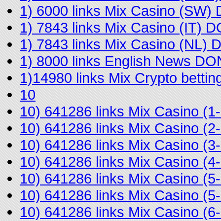
1) 6000 links Mix Casino (SW
1) 7843 links Mix Casino (IT) 
1) 7843 links Mix Casino (NL)
1) 8000 links English News D
1)14980 links Mix Crypto bett
10
10) 641286 links Mix Casino 
10) 641286 links Mix Casino 
10) 641286 links Mix Casino (
10) 641286 links Mix Casino 
10) 641286 links Mix Casino (
10) 641286 links Mix Casino (
10) 641286 links Mix Casino (