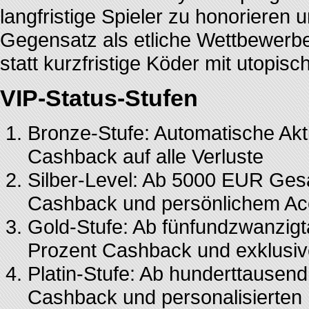
langfristige Spieler zu honorieren 
Gegensatz als etliche Wettbewerbe
statt kurzfristige Köder mit utopi
VIP-Status-Stufen
Bronze-Stufe: Automatische Akt
Cashback auf alle Verluste
Silber-Level: Ab 5000 EUR Ges
Cashback und persönlichem A
Gold-Stufe: Ab fünfundzwanzi
Prozent Cashback und exklusiv
Platin-Stufe: Ab hunderttause
Cashback und personalisierten