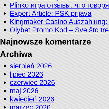
Plinko игра отзывы: что говор
Expert Article: PSK prijava
Kingmaker Casino Auszahlung: 
Olybet Promo Kod – Sve što tre
Najnowsze komentarze
Archiwa
sierpień 2026
lipiec 2026
czerwiec 2026
maj 2026
kwiecień 2026
marzec 2026