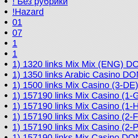
! Без рубрики
!Hazard
01
07
1
1
1) 1320 links Mix Mix (ENG) 
1) 1350 links Arabic Casino D
1) 1500 links Mix Casino (3-D
1) 157190 links Mix Casino (
1) 157190 links Mix Casino (
1) 157190 links Mix Casino (2
1) 157190 links Mix Casino (2
1) 157190 links Mix Casino D