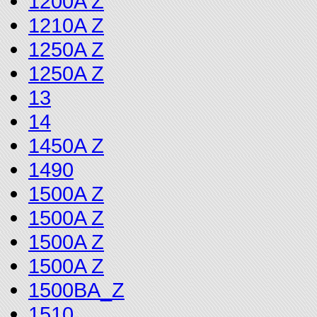
1200A Z
1210A Z
1250A Z
1250A Z
13
14
1450A Z
1490
1500A Z
1500A Z
1500A Z
1500A Z
1500BA_Z
1510