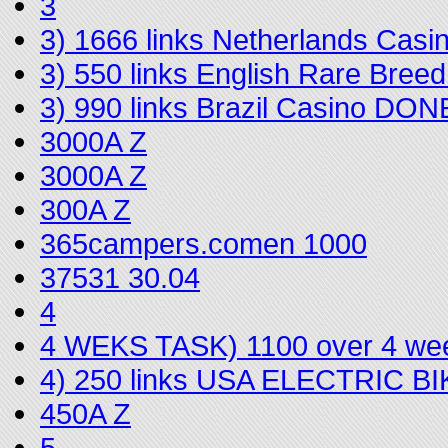
3
3) 1666 links Netherlands Cas
3) 550 links English Rare Bree
3) 990 links Brazil Casino DON
3000A Z
3000A Z
300A Z
365campers.comen 1000
37531 30.04
4
4 WEKS TASK) 1100 over 4 we
4) 250 links USA ELECTRIC 
450A Z
5