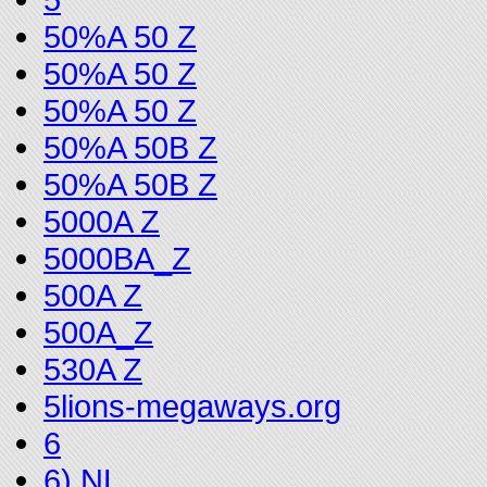
50%A 50 Z
50%A 50 Z
50%A 50 Z
50%A 50B Z
50%A 50B Z
5000A Z
5000BA_Z
500A Z
500A_Z
530A Z
5lions-megaways.org
6
6) NL