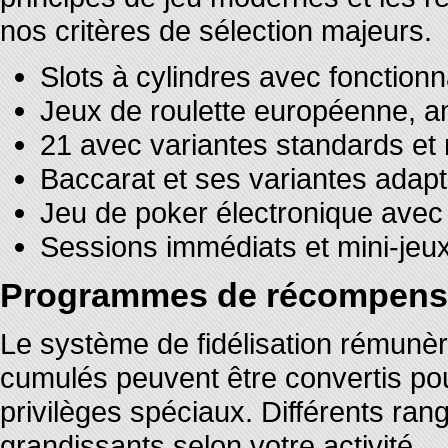
nos critères de sélection majeurs.
Slots à cylindres avec fonctionna
Jeux de roulette européenne, a
21 avec variantes standards e
Baccarat et ses variantes adap
Jeu de poker électronique avec
Sessions immédiats et mini-jeu
Programmes de récompense
Le système de fidélisation rémunère
cumulés peuvent être convertis pou
privilèges spéciaux. Différents ran
grandissants selon votre activité.