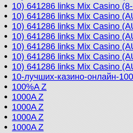
10) 641286 links Mix Casino 
10) 641286 links Mix Casino 
10) 641286 links Mix Casino 
10) 641286 links Mix Casino 
10) 641286 links Mix Casino (
10) 641286 links Mix Casino 
10) 641286 links Mix Casino (
10-лучших-казино-онлайн-10
100%A Z
1000A Z
1000A Z
1000A Z
1000A Z