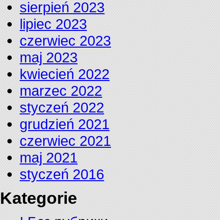
sierpień 2023
lipiec 2023
czerwiec 2023
maj 2023
kwiecień 2022
marzec 2022
styczeń 2022
grudzień 2021
czerwiec 2021
maj 2021
styczeń 2016
Kategorie