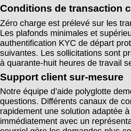
Conditions de transaction c
Zéro charge est prélevé sur les tr
Les plafonds minimales et supérieu
authentification KYC de départ protè
suivantes. Les sollicitations sont
à quarante-huit heures de travail 
Support client sur-mesure
Notre équipe d’aide polyglotte deme
questions. Différents canaux de co
rapidement une solution adaptée à vo
immédiatement avec un représentant
courriel gère les demandes plus 