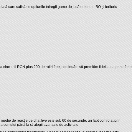
tă care satisface opțiunile întregii game de jucătorilor din RO și teritoriu.
cinci mii RON plus 200 de rotiri free, continuăm să premiăm fidelitatea prin oferte
ul medie de reacție pe chat live este sub 60 de secunde, un fapt controlat prin
 contului până la strategii avansate de activitate.