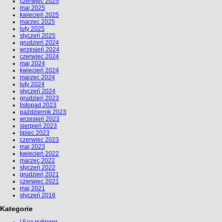
czerwiec 2025
maj 2025
kwiecień 2025
marzec 2025
luty 2025
styczeń 2025
grudzień 2024
wrzesień 2024
czerwiec 2024
maj 2024
kwiecień 2024
marzec 2024
luty 2024
styczeń 2024
grudzień 2023
listopad 2023
październik 2023
wrzesień 2023
sierpień 2023
lipiec 2023
czerwiec 2023
maj 2023
kwiecień 2022
marzec 2022
styczeń 2022
grudzień 2021
czerwiec 2021
maj 2021
styczeń 2016
Kategorie