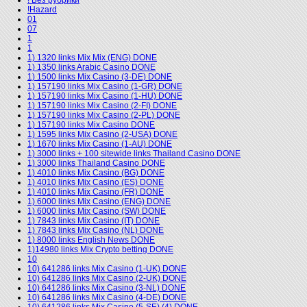
! Без рубрики
!Hazard
01
07
1
1
1) 1320 links Mix Mix (ENG) DONE
1) 1350 links Arabic Casino DONE
1) 1500 links Mix Casino (3-DE) DONE
1) 157190 links Mix Casino (1-GR) DONE
1) 157190 links Mix Casino (1-HU) DONE
1) 157190 links Mix Casino (2-FI) DONE
1) 157190 links Mix Casino (2-PL) DONE
1) 157190 links Mix Casino DONE
1) 1595 links Mix Casino (2-USA) DONE
1) 1670 links Mix Casino (1-AU) DONE
1) 3000 links + 100 sitewide links Thailand Casino DONE
1) 3000 links Thailand Casino DONE
1) 4010 links Mix Casino (BG) DONE
1) 4010 links Mix Casino (ES) DONE
1) 4010 links Mix Casino (FR) DONE
1) 6000 links Mix Casino (ENG) DONE
1) 6000 links Mix Casino (SW) DONE
1) 7843 links Mix Casino (IT) DONE
1) 7843 links Mix Casino (NL) DONE
1) 8000 links English News DONE
1)14980 links Mix Crypto betting DONE
10
10) 641286 links Mix Casino (1-UK) DONE
10) 641286 links Mix Casino (2-UK) DONE
10) 641286 links Mix Casino (3-NL) DONE
10) 641286 links Mix Casino (4-DE) DONE