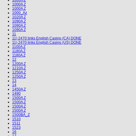
1000A Z
1000A Z
1000A Z
1000_Az
1020A Z
1090A Z
1090A Z
1090A Z
11
11) 2470 links English Casino (CA) DONE
11) 2470 links English Casino (US) DONE
1100A Z
1180A Z
1180A Z
12
1200A Z
1210A Z
1250A Z
1250A Z
13
14
1450A Z
1490
1500A Z
1500A Z
1500A Z
1500A Z
1500BA_Z
1510
1511
1523
16