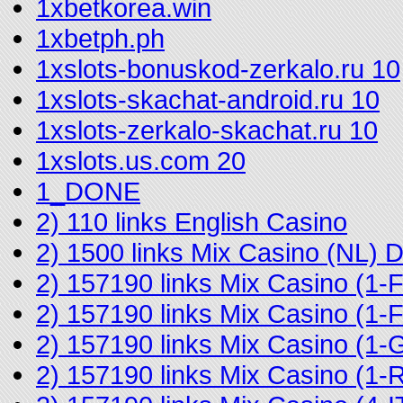
1xbetkorea.win
1xbetph.ph
1xslots-bonuskod-zerkalo.ru 10
1xslots-skachat-android.ru 10
1xslots-zerkalo-skachat.ru 10
1xslots.us.com 20
1_DONE
2) 110 links English Casino
2) 1500 links Mix Casino (NL)
2) 157190 links Mix Casino (1
2) 157190 links Mix Casino (
2) 157190 links Mix Casino (1-
2) 157190 links Mix Casino (