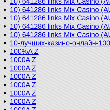
10) 641286 links Mix Casino 
10) 641286 links Mix Casino 
10) 641286 links Mix Casino (
10) 641286 links Mix Casino 
10) 641286 links Mix Casino (
10-лучших-казино-онлайн-10
100%A Z
1000A Z
1000A Z
1000A Z
1000A Z
1000A Z
1000A Z
1000A Z