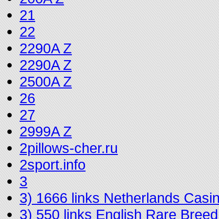
21
22
2290A Z
2290A Z
2500A Z
26
27
2999A Z
2pillows-cher.ru
2sport.info
3
3) 1666 links Netherlands Cas
3) 550 links English Rare Bree