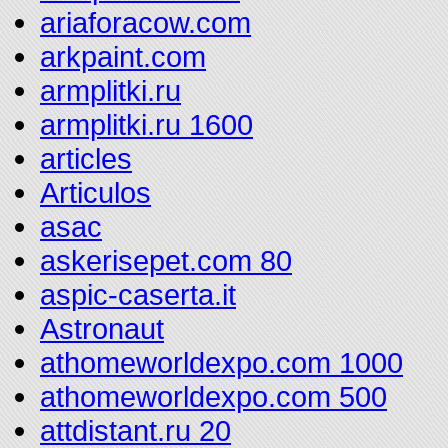
ariaforacow.com
arkpaint.com
armplitki.ru
armplitki.ru 1600
articles
Articulos
asac
askerisepet.com 80
aspic-caserta.it
Astronaut
athomeworldexpo.com 1000
athomeworldexpo.com 500
attdistant.ru 20