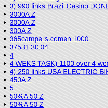
3) 990 links Brazil Casino DON
3000A Z
3000A Z
300A Z
365campers.comen 1000
37531 30.04
4
4 WEKS TASK) 1100 over 4 we
4) 250 links USA ELECTRIC 
450A Z
5
50%A 50 Z
50%A 50 Z