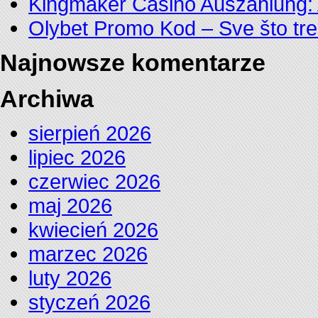
Kingmaker Casino Auszahlung: 
Olybet Promo Kod – Sve što tre
Najnowsze komentarze
Archiwa
sierpień 2026
lipiec 2026
czerwiec 2026
maj 2026
kwiecień 2026
marzec 2026
luty 2026
styczeń 2026