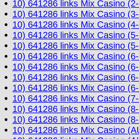
10) 641286 links Mix Casino 
10) 641286 links Mix Casino (
10) 641286 links Mix Casino 
10) 641286 links Mix Casino (
10) 641286 links Mix Casino (
10) 641286 links Mix Casino (
10) 641286 links Mix Casino (
10) 641286 links Mix Casino (
10) 641286 links Mix Casino (
10) 641286 links Mix Casino (
10) 641286 links Mix Casino (
10) 641286 links Mix Casino 
10) 641286 links Mix Casino 