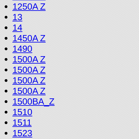
1250A Z
13
14
1450A Z
1490
1500A Z
1500A Z
1500A Z
1500A Z
1500BA_Z
1510
1511
1523