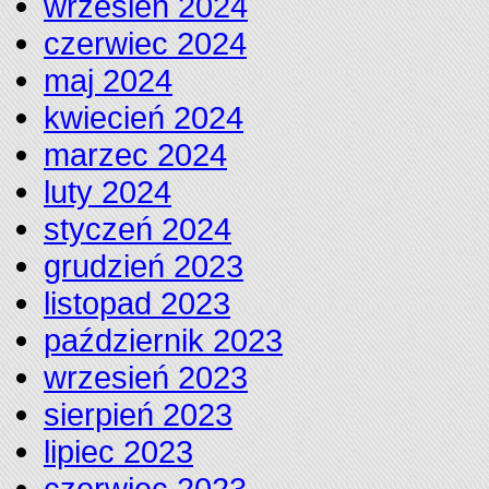
wrzesień 2024
czerwiec 2024
maj 2024
kwiecień 2024
marzec 2024
luty 2024
styczeń 2024
grudzień 2023
listopad 2023
październik 2023
wrzesień 2023
sierpień 2023
lipiec 2023
czerwiec 2023