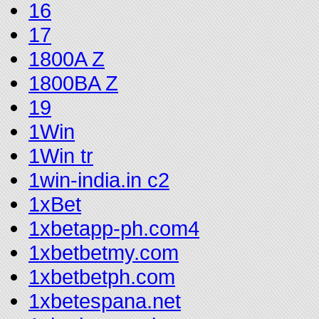
16
17
1800A Z
1800BA Z
19
1Win
1Win tr
1win-india.in c2
1xBet
1xbetapp-ph.com4
1xbetbetmy.com
1xbetbetph.com
1xbetespana.net