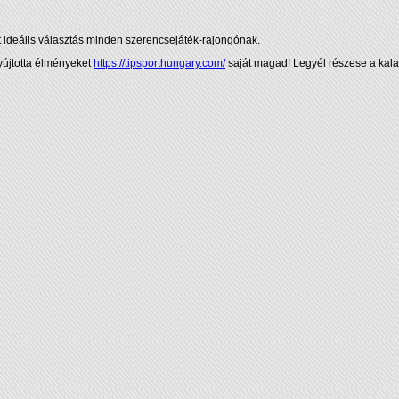
att ideális választás minden szerencsejáték-rajongónak.
yújtotta élményeket
https://tipsporthungary.com/
saját magad! Legyél részese a kala