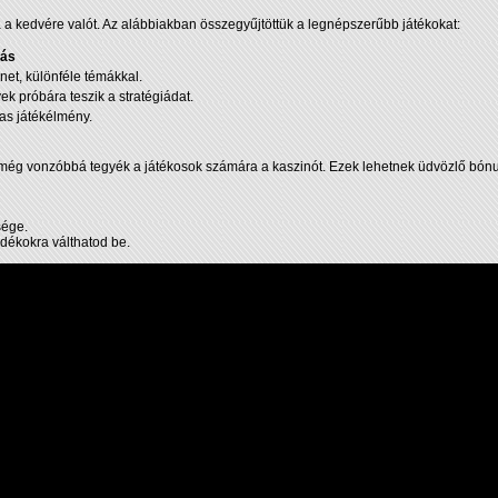
a a kedvére valót. Az alábbiakban összegyűjtöttük a legnépszerűbb játékokat:
rás
net, különféle témákkal.
ek próbára teszik a stratégiádat.
mas játékélmény.
 még vonzóbbá tegyék a játékosok számára a kaszinót. Ezek lehetnek üdvözlő bón
sége.
dékokra válthatod be.