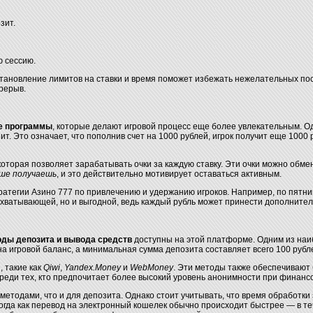
зит.
 сессию.
Установление лимитов на ставки и время поможет избежать нежелательных по
ерерыв.
е программы
, которые делают игровой процесс еще более увлекательным. О
. Это означает, что пополнив счет на 1000 рублей, игрок получит еще 1000 
торая позволяет зарабатывать очки за каждую ставку. Эти очки можно обмен
ше получаешь
, и это действительно мотивирует оставаться активным.
атегии Азино 777 по привлечению и удержанию игроков. Например, по пятни
ахватывающей, но и выгодной, ведь каждый рубль может принести дополните
ды депозита и вывода средств
доступны на этой платформе. Одним из наи
а игровой баланс, а минимальная сумма депозита составляет всего 100 рубле
 такие как
Qiwi
,
Yandex.Money
и
WebMoney
. Эти методы также обеспечивают
еди тех, кто предпочитает более высокий уровень анонимности при финанс
е методами, что и для депозита. Однако стоит учитывать, что время обработк
 тогда как перевод на электронный кошелек обычно происходит быстрее — в т