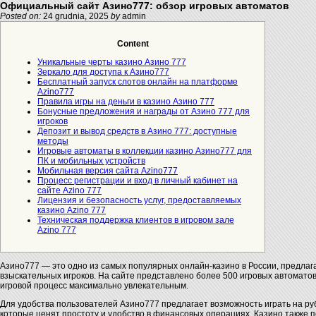
Официальный сайт Азино777: обзор игровых автоматов
Posted on:
24 grudnia, 2025
by
admin
Content
Уникальные черты казино Азино 777
Зеркало для доступа к Азино777
Бесплатный запуск слотов онлайн на платформе
Azino777
Правила игры на деньги в казино Азино 777
Бонусные предложения и награды от Азино 777 для
игроков
Депозит и вывод средств в Азино 777: доступные
методы
Игровые автоматы в коллекции казино Азино777 для
ПК и мобильных устройств
Мобильная версия сайта Azino777
Процесс регистрации и вход в личный кабинет на
сайте Azino 777
Лицензия и безопасность услуг, предоставляемых
казино Azino 777
Техническая поддержка клиентов в игровом зале
Azino 777
Азино777 — это одно из самых популярных онлайн-казино в России, предл
взыскательных игроков. На сайте представлено более 500 игровых автоматов
игровой процесс максимально увлекательным.
Для удобства пользователей Азино777 предлагает возможность играть на ру
которые ценят простоту и удобство в финансовых операциях. Казино также 