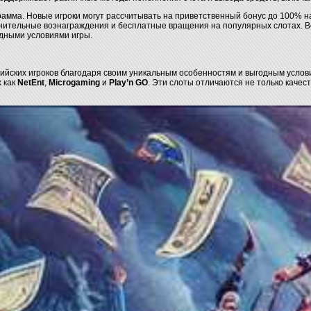
амма. Новые игроки могут рассчитывать на приветственный бонус до 100% н
лнительные вознаграждения и бесплатные вращения на популярных слотах. В
дными условиями игры.
сийских игроков благодаря своим уникальным особенностям и выгодным услов
х как
NetEnt
,
Microgaming
и
Play’n GO
. Эти слоты отличаются не только качес