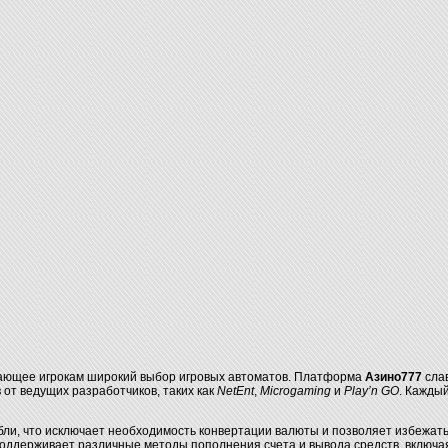
агающее игрокам широкий выбор игровых автоматов. Платформа
Азино777
слав
 от ведущих разработчиков, таких как
NetEnt
,
Microgaming
и
Play’n GO
. Кажды
бли, что исключает необходимость конвертации валюты и позволяет избежать
поддерживает различные методы пополнения счета и вывода средств, включая