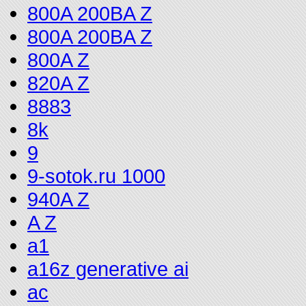
800A 200BA Z
800A 200BA Z
800A Z
820A Z
8883
8k
9
9-sotok.ru 1000
940A Z
A Z
a1
a16z generative ai
ac