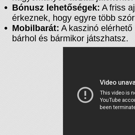
Bónusz lehetőségek:
A friss 
érkeznek, hogy egyre több szór
Mobilbarát:
A kaszinó elérhető 
bárhol és bármikor játszhatsz.