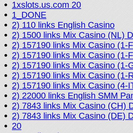
1xslots.us.com 20
1_DONE
2) 110 links English Casino
2) 1500 links Mix Casino (NL)
2) 157190 links Mix Casino (1
2) 157190 links Mix Casino (
2) 157190 links Mix Casino (1-
2) 157190 links Mix Casino (
2) 157190 links Mix Casino (4
2) 22000 links English SMM Pa
2) 7843 links Mix Casino (CH)
2) 7843 links Mix Casino (DE)
20