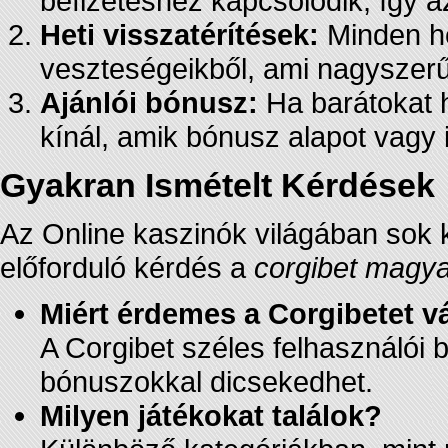
befizetéshez kapcsolódik, így az
Heti visszatérítések:
Minden hé
veszteségeikből, ami nagyszerű 
Ajánlói bónusz:
Ha barátokat h
kínál, amik bónusz alapot vag
Gyakran Ismételt Kérdések
Az Online kaszinók világában sok 
előforduló kérdés a
corgibet magy
Miért érdemes a Corgibetet v
A Corgibet széles felhasználói 
bónuszokkal dicsekedhet.
Milyen játékokat találok?