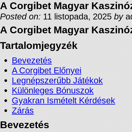
A Corgibet Magyar Kaszin
Posted on:
11 listopada, 2025
by
ad
A Corgibet Magyar Kaszin
Tartalomjegyzék
Bevezetés
A Corgibet Előnyei
Legnépszerűbb Játékok
Különleges Bónuszok
Gyakran Ismételt Kérdések
Zárás
Bevezetés