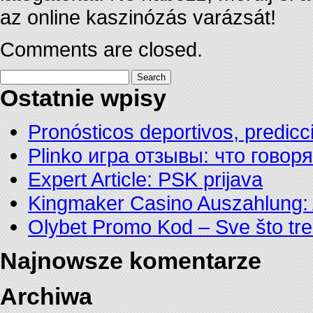
az online kaszinózás varázsát!
Comments are closed.
Search
for:
Ostatnie wpisy
Pronósticos deportivos, predicc
Plinko игра отзывы: что говор
Expert Article: PSK prijava
Kingmaker Casino Auszahlung: 
Olybet Promo Kod – Sve što tre
Najnowsze komentarze
Archiwa