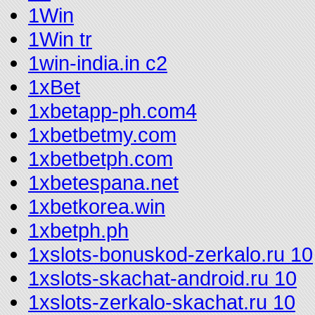
1Win
1Win tr
1win-india.in c2
1xBet
1xbetapp-ph.com4
1xbetbetmy.com
1xbetbetph.com
1xbetespana.net
1xbetkorea.win
1xbetph.ph
1xslots-bonuskod-zerkalo.ru 10
1xslots-skachat-android.ru 10
1xslots-zerkalo-skachat.ru 10