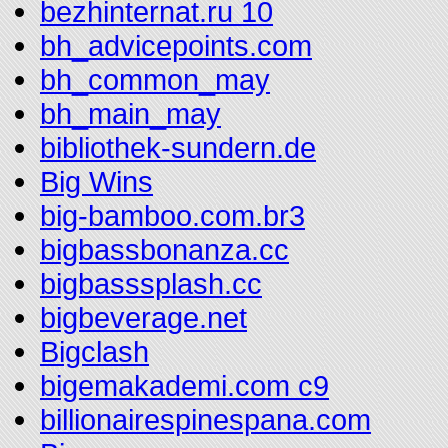
bezhinternat.ru 10
bh_advicepoints.com
bh_common_may
bh_main_may
bibliothek-sundern.de
Big Wins
big-bamboo.com.br3
bigbassbonanza.cc
bigbasssplash.cc
bigbeverage.net
Bigclash
bigemakademi.com c9
billionairespinespana.com