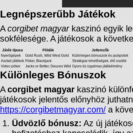
Legnépszerűbb Játékok
A
corgibet magyar
kaszinó egyik l
sokfélesége. A játékosok a követk
Játék típusa
Példák
Jellemzők
Nyerőgépek
Gold Rush, Wild West Gold
Különleges bónuszok és jackpotok
Asztali játékok
Póker, Blackjack
Stratégiai lehetőségek, élő osztók
Video póker
Jacks or Better, Deuces Wild
Gyors és izgalmas játékélmény
Különleges Bónuszok
A
corgibet magyar
kaszinó különf
játékosok jelentős előnyhöz jutha
https://corgibetmagyar.com/
a köve
Üdvözlő bónusz:
Az új játéko