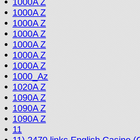
1000A Z
1000A Z
1000A Z
1000A Z
1000A Z
1000A Z
1000A Z
1000_Az
1020A Z
1090A Z
1090A Z
1090A Z
11
11) 2470 links English Casino