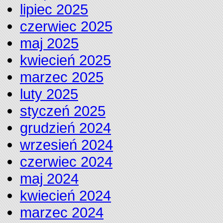
lipiec 2025
czerwiec 2025
maj 2025
kwiecień 2025
marzec 2025
luty 2025
styczeń 2025
grudzień 2024
wrzesień 2024
czerwiec 2024
maj 2024
kwiecień 2024
marzec 2024