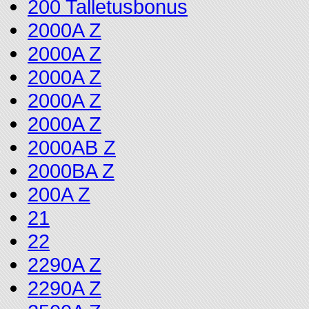
200 Talletusbonus
2000A Z
2000A Z
2000A Z
2000A Z
2000A Z
2000AB Z
2000BA Z
200A Z
21
22
2290A Z
2290A Z