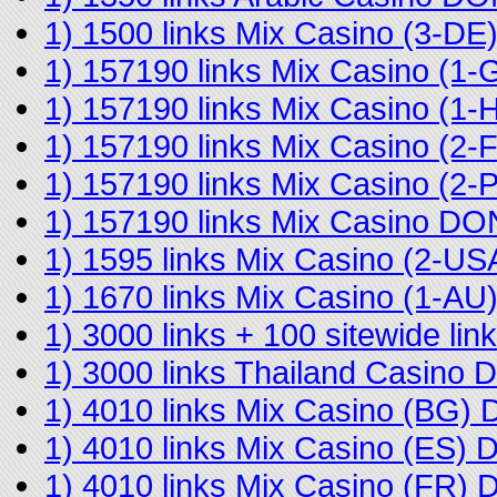
1) 1500 links Mix Casino (3-D
1) 157190 links Mix Casino (
1) 157190 links Mix Casino (
1) 157190 links Mix Casino (2
1) 157190 links Mix Casino (2
1) 157190 links Mix Casino D
1) 1595 links Mix Casino (2-U
1) 1670 links Mix Casino (1-A
1) 3000 links + 100 sitewide l
1) 3000 links Thailand Casino
1) 4010 links Mix Casino (BG)
1) 4010 links Mix Casino (ES)
1) 4010 links Mix Casino (FR)