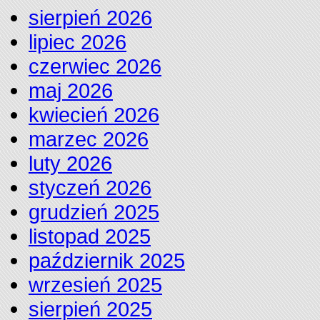
sierpień 2026
lipiec 2026
czerwiec 2026
maj 2026
kwiecień 2026
marzec 2026
luty 2026
styczeń 2026
grudzień 2025
listopad 2025
październik 2025
wrzesień 2025
sierpień 2025