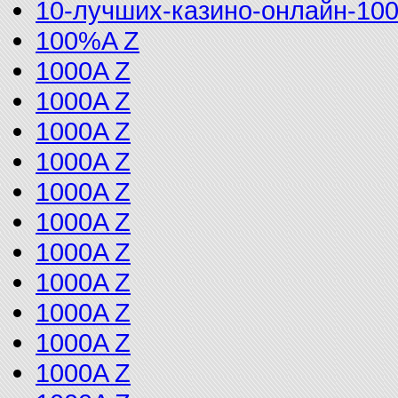
10-лучших-казино-онлайн-10
100%A Z
1000A Z
1000A Z
1000A Z
1000A Z
1000A Z
1000A Z
1000A Z
1000A Z
1000A Z
1000A Z
1000A Z