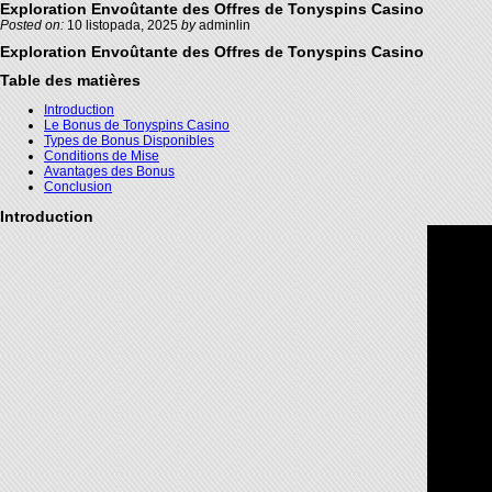
Exploration Envoûtante des Offres de Tonyspins Casino
Posted on:
10 listopada, 2025
by
adminlin
Exploration Envoûtante des Offres de Tonyspins Casino
Table des matières
Introduction
Le Bonus de Tonyspins Casino
Types de Bonus Disponibles
Conditions de Mise
Avantages des Bonus
Conclusion
Introduction