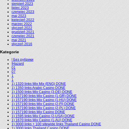
sierpień 2023
lipiec 2023
czerwiec 2023
maj 2023
kwiecień 2022
marzec 2022
styczeń 2022
grudzień 2021
czerwiec 2021
maj 2021
styczeń 2016
Kategorie
! Без рубрики
!Hazard
01
07
1
1
1) 1320 links Mix Mix (ENG) DONE
1) 1350 links Arabic Casino DONE
1) 1500 links Mix Casino (3-DE) DONE
1) 157190 links Mix Casino (1-GR) DONE
1) 157190 links Mix Casino (1-HU) DONE
1) 157190 links Mix Casino (2-FI) DONE
1) 157190 links Mix Casino (2-PL) DONE
1) 157190 links Mix Casino DONE
1) 1595 links Mix Casino (2-USA) DONE
1) 1670 links Mix Casino (1-AU) DONE
1) 3000 links + 100 sitewide links Thailand Casino DONE
1) 3000 links Thailand Casino DONE