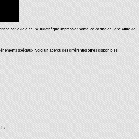
nterface conviviale et une ludothèque impressionnante, ce casino en ligne attire de
énements spéciaux. Voici un aperçu des différentes offres disponibles :
lés :