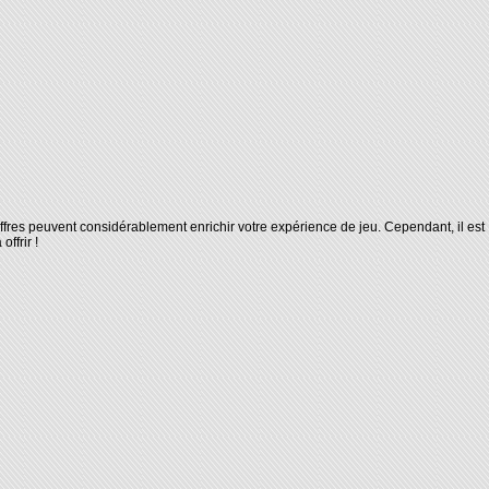
ffres peuvent considérablement enrichir votre expérience de jeu. Cependant, il est
ffrir !