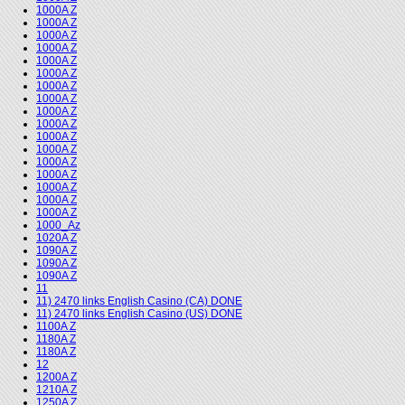
1000A Z
1000A Z
1000A Z
1000A Z
1000A Z
1000A Z
1000A Z
1000A Z
1000A Z
1000A Z
1000A Z
1000A Z
1000A Z
1000A Z
1000A Z
1000A Z
1000A Z
1000_Az
1020A Z
1090A Z
1090A Z
1090A Z
11
11) 2470 links English Casino (CA) DONE
11) 2470 links English Casino (US) DONE
1100A Z
1180A Z
1180A Z
12
1200A Z
1210A Z
1250A Z