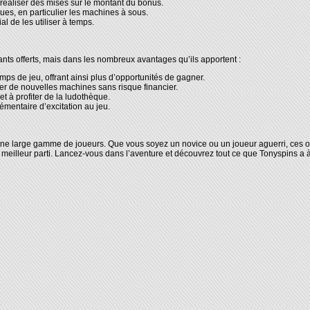
t réaliser des mises sur le montant du bonus.
ues, en particulier les machines à sous.
al de les utiliser à temps.
ts offerts, mais dans les nombreux avantages qu’ils apportent :
ps de jeu, offrant ainsi plus d’opportunités de gagner.
yer de nouvelles machines sans risque financier.
 et à profiter de la ludothèque.
mentaire d’excitation au jeu.
t une large gamme de joueurs. Que vous soyez un novice ou un joueur aguerri, ces o
meilleur parti. Lancez-vous dans l’aventure et découvrez tout ce que Tonyspins a à o