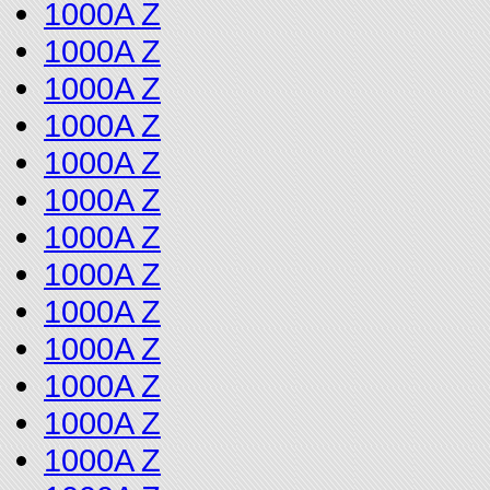
1000A Z
1000A Z
1000A Z
1000A Z
1000A Z
1000A Z
1000A Z
1000A Z
1000A Z
1000A Z
1000A Z
1000A Z
1000A Z