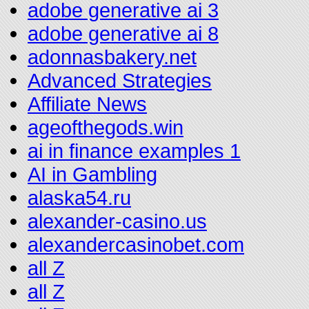
adobe generative ai 3
adobe generative ai 8
adonnasbakery.net
Advanced Strategies
Affiliate News
ageofthegods.win
ai in finance examples 1
AI in Gambling
alaska54.ru
alexander-casino.us
alexandercasinobet.com
all Z
all Z