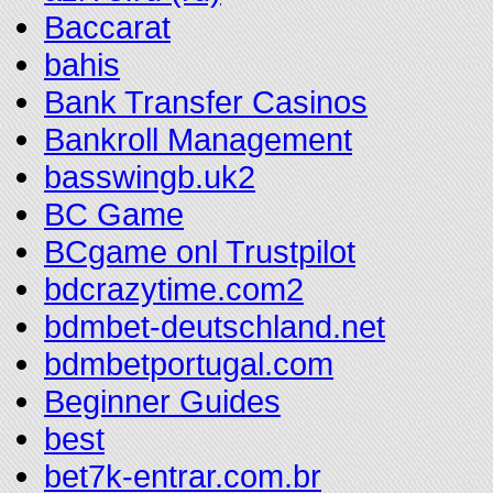
Baccarat
bahis
Bank Transfer Casinos
Bankroll Management
basswingb.uk2
BC Game
BCgame onl Trustpilot
bdcrazytime.com2
bdmbet-deutschland.net
bdmbetportugal.com
Beginner Guides
best
bet7k-entrar.com.br