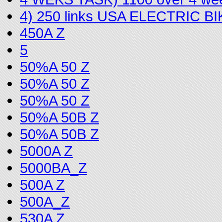
4) 250 links USA ELECTRIC 
450A Z
5
50%A 50 Z
50%A 50 Z
50%A 50 Z
50%A 50B Z
50%A 50B Z
5000A Z
5000BA_Z
500A Z
500A_Z
530A Z