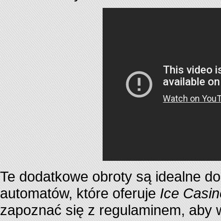
Te dodatkowe obroty są idealne do
automatów, które oferuje
Ice Casin
zapoznać się z regulaminem, aby w