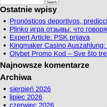
Search
for:
Ostatnie wpisy
Pronósticos deportivos, predicc
Plinko игра отзывы: что говор
Expert Article: PSK prijava
Kingmaker Casino Auszahlung: 
Olybet Promo Kod – Sve što tre
Najnowsze komentarze
Archiwa
sierpień 2026
lipiec 2026
czerwiec 2026