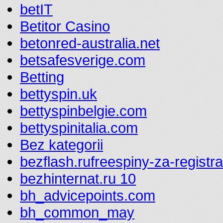
betIT
Betitor Casino
betonred-australia.net
betsafesverige.com
Betting
bettyspin.uk
bettyspinbelgie.com
bettyspinitalia.com
Bez kategorii
bezflash.rufreespiny-za-registr
bezhinternat.ru 10
bh_advicepoints.com
bh_common_may