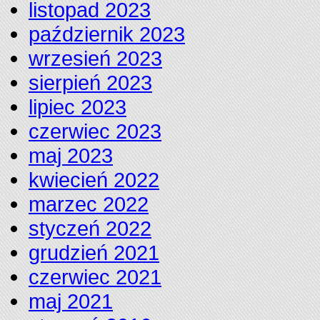
listopad 2023
październik 2023
wrzesień 2023
sierpień 2023
lipiec 2023
czerwiec 2023
maj 2023
kwiecień 2022
marzec 2022
styczeń 2022
grudzień 2021
czerwiec 2021
maj 2021