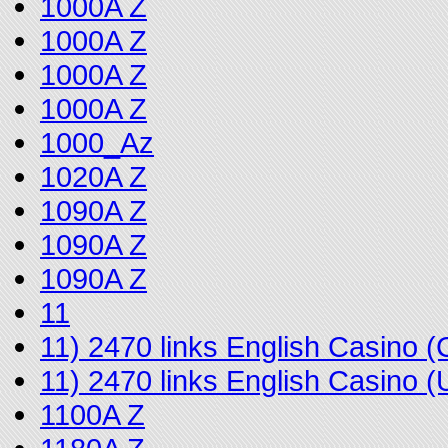
1000A Z
1000A Z
1000A Z
1000A Z
1000_Az
1020A Z
1090A Z
1090A Z
1090A Z
11
11) 2470 links English Casino
11) 2470 links English Casino
1100A Z