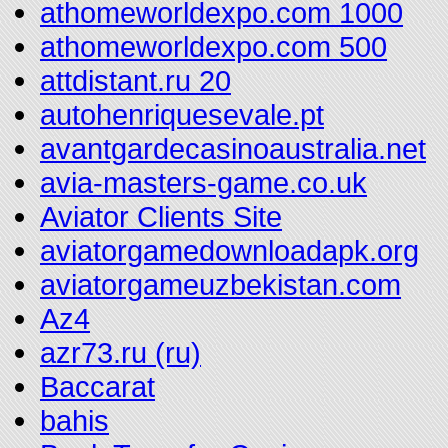
athomeworldexpo.com 1000
athomeworldexpo.com 500
attdistant.ru 20
autohenriquesevale.pt
avantgardecasinoaustralia.net
avia-masters-game.co.uk
Aviator Clients Site
aviatorgamedownloadapk.org
aviatorgameuzbekistan.com
Az4
azr73.ru (ru)
Baccarat
bahis