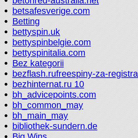
betonred-australia.net
betsafesverige.com
Betting
bettyspin.uk
bettyspinbelgie.com
bettyspinitalia.com
Bez kategorii
bezflash.rufreespiny-za-registr
bezhinternat.ru 10
bh_advicepoints.com
bh_common_may
bh_main_may
bibliothek-sundern.de
Big Wins