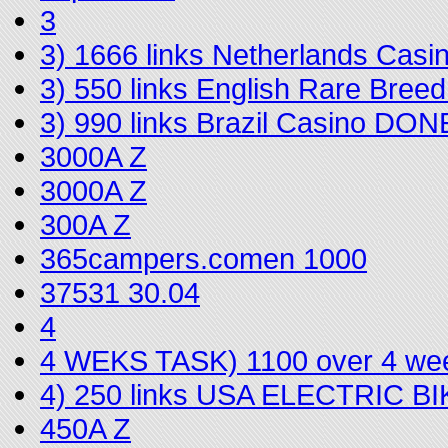
3
3) 1666 links Netherlands Cas
3) 550 links English Rare Bree
3) 990 links Brazil Casino DON
3000A Z
3000A Z
300A Z
365campers.comen 1000
37531 30.04
4
4 WEKS TASK) 1100 over 4 we
4) 250 links USA ELECTRIC 
450A Z