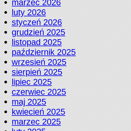
marzec 2026
luty 2026
styczeń 2026
grudzień 2025
listopad 2025
październik 2025
wrzesień 2025
sierpień 2025
lipiec 2025
czerwiec 2025
maj 2025
kwiecień 2025
marzec 2025