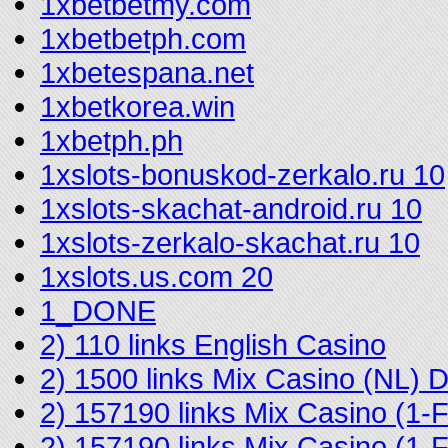
1xbetbetmy.com
1xbetbetph.com
1xbetespana.net
1xbetkorea.win
1xbetph.ph
1xslots-bonuskod-zerkalo.ru 10
1xslots-skachat-android.ru 10
1xslots-zerkalo-skachat.ru 10
1xslots.us.com 20
1_DONE
2) 110 links English Casino
2) 1500 links Mix Casino (NL)
2) 157190 links Mix Casino (1
2) 157190 links Mix Casino (