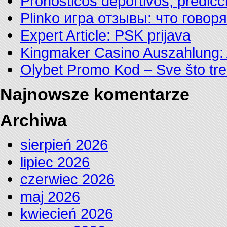
Pronósticos deportivos, predicc
Plinko игра отзывы: что говор
Expert Article: PSK prijava
Kingmaker Casino Auszahlung: 
Olybet Promo Kod – Sve što tre
Najnowsze komentarze
Archiwa
sierpień 2026
lipiec 2026
czerwiec 2026
maj 2026
kwiecień 2026