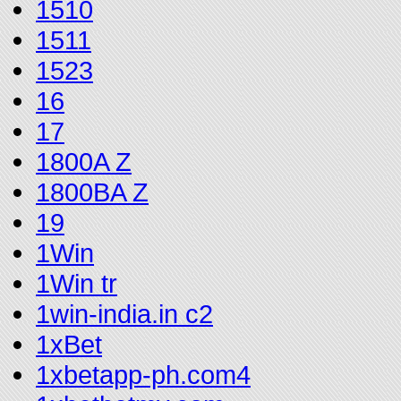
1510
1511
1523
16
17
1800A Z
1800BA Z
19
1Win
1Win tr
1win-india.in c2
1xBet
1xbetapp-ph.com4