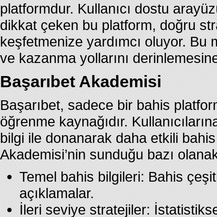
platformdur. Kullanıcı dostu arayü
dikkat çeken bu platform, doğru stra
keşfetmenize yardımcı oluyor. Bu
ve kazanma yollarını derinlemesine
Başarıbet Akademisi
Başarıbet, sadece bir bahis platfo
öğrenme kaynağıdır. Kullanıcılarına
bilgi ile donanarak daha etkili bahi
Akademisi’nin sunduğu bazı olanak
Temel bahis bilgileri: Bahis çeşit
açıklamalar.
İleri seviye stratejiler: İstatisti