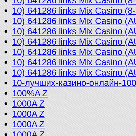
10) 641286 links Mix Casino (
10) 641286 links Mix Casino 
10) 641286 links Mix Casino 
10) 641286 links Mix Casino 
10) 641286 links Mix Casino 
10) 641286 links Mix Casino (
10) 641286 links Mix Casino 
10) 641286 links Mix Casino (
10-лучших-казино-онлайн-10
100%A Z
1000A Z
1000A Z
1000A Z
1000A Z